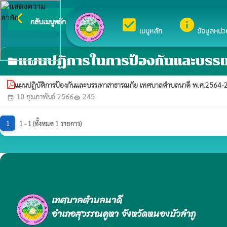
arrow_back_ios
ยินดีต้อนร
check_box
info
กลับเมนูหลัก
เมนูหลัก
ข้อมูลหน่
แผนปฏิการในการป้องกันและบรร
folder
แผนปฏิบัติการป้องกันและบรรเทาสาธารณภัย เทศบาลตำบลนาดี พ.ศ.2564
10 กุมภาพันธ์ 2566
245
event
visibility
1
1 - 1 (ทั้งหมด 1 รายการ)
เทศบาลตำบลนาดี
อำเภอสุวรรณคูหา จังหวัดหนองบัวลำภู